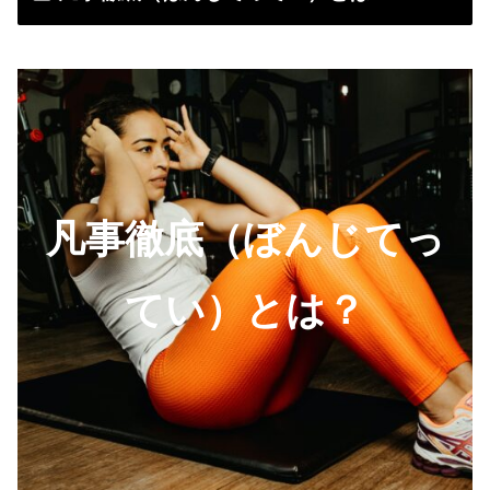
凡事徹底（ぼんじてっ
てい）とは？